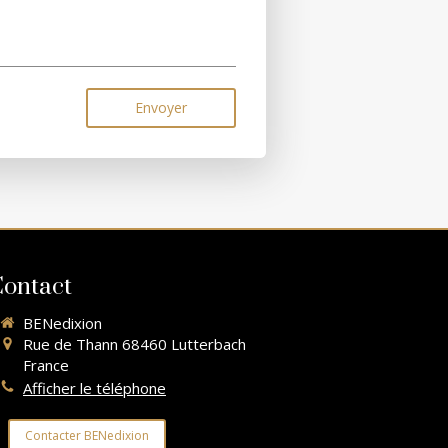
Envoyer
ontact
BENedixion
Rue de Thann
68460
Lutterbach
France
Afficher le téléphone
Contacter BENedixion