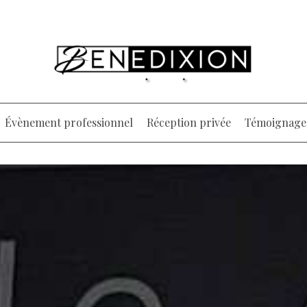
Évènement professionnel
Réception privée
Témoignage